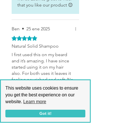
that you like our product 😊
Ben
•
25 ene 2025
Obtuvo 5 de 5 estrellas.
Natural Solid Shampoo
I first used this on my beard
and it’s amazing. I have since
started using it on my hair
also. For both uses it leaves it
feeling nourished and soft. No
need to use anything but this.
This website uses cookies to ensure
¿Te resultó útil?
Sí
A great product.
you get the best experience on our
website.
Learn more
Propietario de la tienda
•
Got it!
28 ene 2025
Thank you for the review