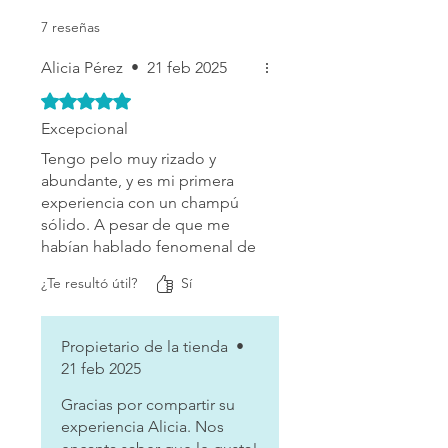
7 reseñas
Alicia Pérez
•
21 feb 2025
Obtuvo 5 de 5 estrellas.
Excepcional
Tengo pelo muy rizado y
abundante, y es mi primera
experiencia con un champú
sólido. A pesar de que me
habían hablado fenomenal de
este producto, no tenía
¿Te resultó útil?
Sí
muchas expectatuvas porque
mi pelo es muy exigente. Pues
bien, me he animado a dejar
Propietario de la tienda
•
una reseña porque realmente
21 feb 2025
este champú tiene una calidad
increible y realmente funciona
Gracias por compartir su
con pelos exigentes: hace
experiencia Alicia. Nos
mucha espuma, deja el