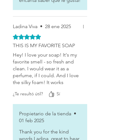
encanta saber que le gusta!
cabello hidratado hasta el
punto de no ser necesario
acondicionador, y el suave y
delicado olor a limpio me
Ladina Viva
•
28 ene 2025
encanta!
Obtuvo 5 de 5 estrellas.
THIS IS MY FAVORITE SOAP
Hey! I love your soap! It's my
favorite smell - so fresh and
clean. I would wear it as a
perfume, if I could. And I love
the silky foam! It works
perfectly for my very long
¿Te resultó útil?
Sí
blonde hair. Thanks you!! <3
Propietario de la tienda
•
01 feb 2025
Thank you for the kind
words Ladina, great to hear