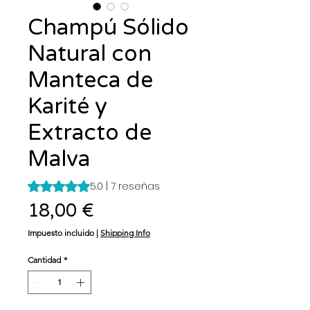
Champú Sólido
Natural con
Manteca de
Karité y
Extracto de
Malva
Según 7 reseñas, la calificación es de 5.0 de 5 estrellas
5.0 | 7 reseñas
Precio
18,00 €
Impuesto incluido
|
Shipping Info
Cantidad
*