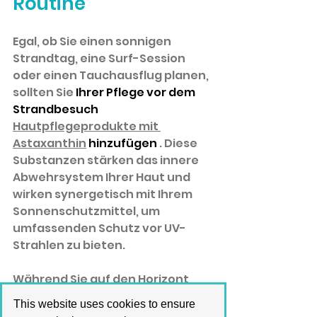
Routine
Egal, ob Sie einen sonnigen 
Strandtag, eine Surf-Session 
oder einen Tauchausflug planen, 
sollten Sie
 Ihrer Pflege vor dem 
Strandbesuch 
Hautpflegeprodukte mit 
Astaxanthin
 hinzufügen 
. Diese 
Substanzen stärken das innere 
Abwehrsystem Ihrer Haut und 
wirken synergetisch mit Ihrem 
Sonnenschutzmittel, um 
umfassenden Schutz vor UV-
Strahlen zu bieten.
Während Sie auf den Horizont 
blicken, die sanfte Brise und die 
This website uses cookies to ensure
Wärme der Sonne spüren, wird 